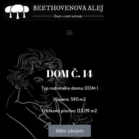
DOM Č. 14
Typ rodinného domu:
DOM 1
Výmera:
590 m2
Úžitková plocha:
133,09 m2
Mám záujem