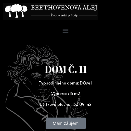
DOM Č. 11
Typ rodinného domu:
DOM 1
Výmera:
715 m2
Úžitková plocha:
133,09 m2
Mám záujem