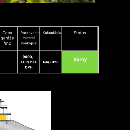
Cena
Status
Parkovacie
Kolaudácia
garáže
miesto/
/m2
vonkajšie
9900,-
Voľny
EUR/ bez
Q4/2028
DPH