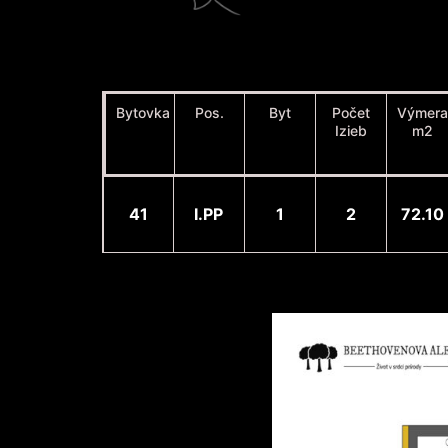
Bytovka
Pos.
Byt
Počet
Výmera
Izieb
m2
41
I.PP
1
2
72.10