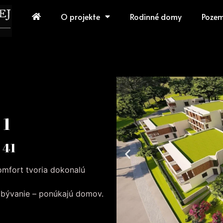
O projekte
Rodinné domy
Poze
 1
 41
komfort tvoria dokonalú
n bývanie – ponúkajú domov.