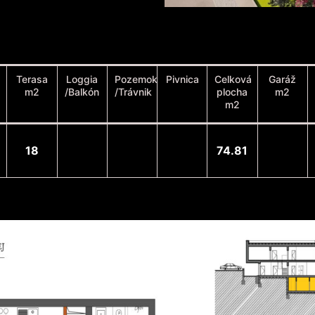
Terasa
Loggia
Pozemok
Pivnica
Celková
Garáž
m2
/Balkón
/Trávnik
plocha
m2
m2
18
74.81