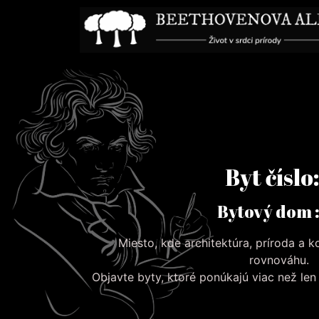
Byt číslo:
Bytový dom :
Miesto, kde architektúra, príroda a 
rovnováhu.
Objavte byty, ktoré ponúkajú viac než le