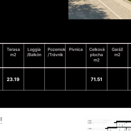
Terasa
Loggia
Pozemok
Pivnica
Celková
Garáž
m2
/Balkón
/Trávnik
plocha
m2
m2
23.19
71.51