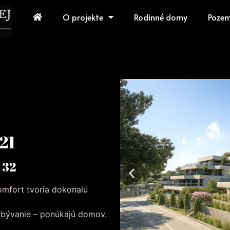
O projekte
Rodinné domy
Poze
 21
 32
komfort tvoria dokonalú
n bývanie – ponúkajú domov.