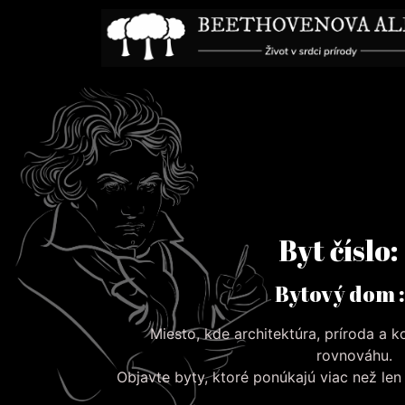
Byt číslo:
Bytový dom :
Miesto, kde architektúra, príroda a 
rovnováhu.
Objavte byty, ktoré ponúkajú viac než le