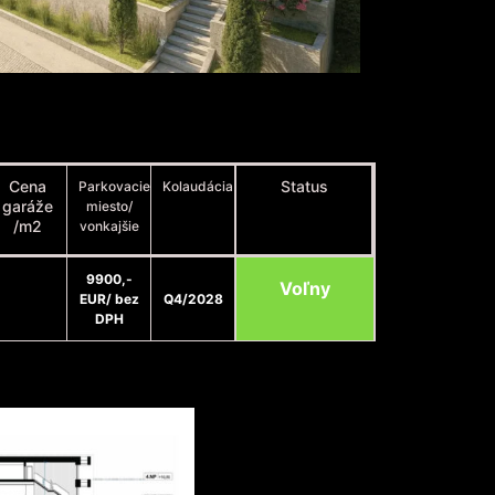
Cena
Status
Parkovacie
Kolaudácia
garáže
miesto/
/m2
vonkajšie
9900,-
Voľny
EUR/ bez
Q4/2028
DPH