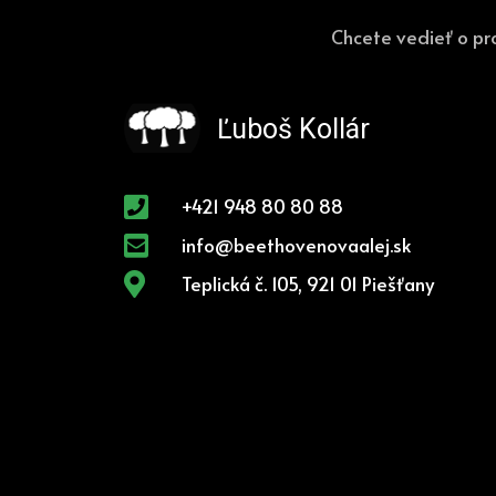
Chcete vedieť o pr
Ľuboš Kollár
+421 948 80 80 88
info@beethovenovaalej.sk
Teplická č. 105, 921 01 Piešťany