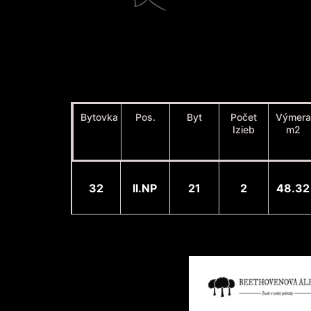
Bytovka
Pos.
Byt
Počet
Výmera
Izieb
m2
32
II.NP
21
2
48.32