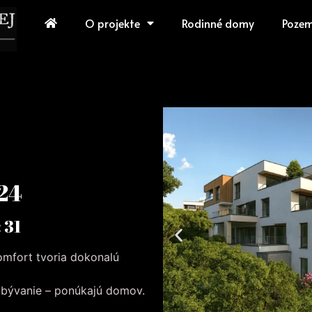
O projekte
Rodinné domy
Poze
 24
 31
komfort tvoria dokonalú
n bývanie – ponúkajú domov.