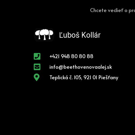
Chcete vedieť o pr
Ľuboš Kollár
+421 948 80 80 88
info@beethovenovaalej.sk
Teplická č. 105, 921 01 Piešťany