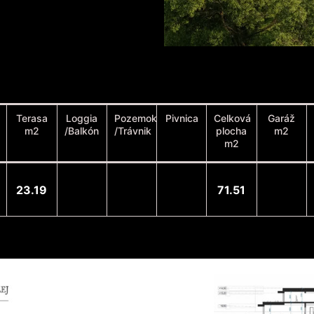
Terasa
Loggia
Pozemok
Pivnica
Celková
Garáž
m2
/Balkón
/Trávnik
plocha
m2
m2
23.19
71.51