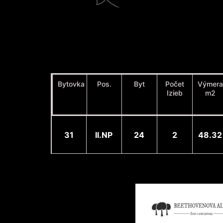
Bytovka
Pos.
Byt
Počet
Výmera
Izieb
m2
31
II.NP
24
2
48.32