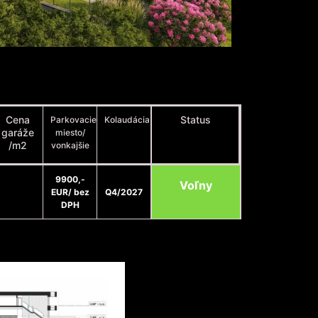
Cena
Status
Parkovacie
Kolaudácia
garáže
miesto/
/m2
vonkajšie
9900,-
Voľny
EUR/ bez
Q4/2027
DPH