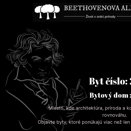
Byt číslo:
Bytový dom :
Miesto, kde architektúra, príroda a 
rovnováhu.
Objavte byty, ktoré ponúkajú viac než le