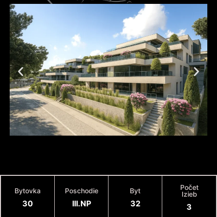
Počet
Bytovka
Poschodie
Byt
Izieb
30
III.NP
32
3