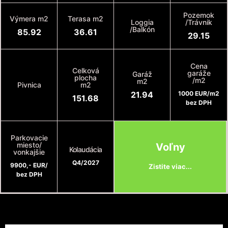
Pozemok
Výmera m2
Terasa m2
Loggia
/Trávnik
/Balkón
85.92
36.61
29.15
Cena
Celková
garáže
Garáž
plocha
/m2
m2
Pivnica
m2
21.94
1000 EUR/m2
151.68
bez DPH
Parkovacie
miesto/
Voľny
Kolaudácia
vonkajšie
Q4/2027
9900,- EUR/
Zistite viac...
bez DPH