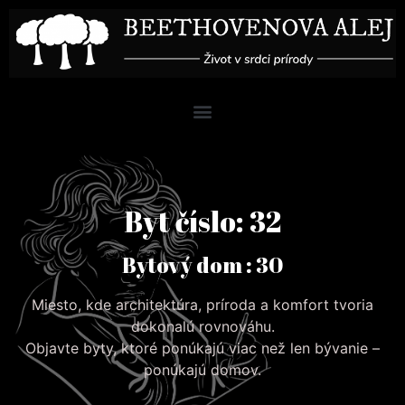
Byt číslo: 32
Bytový dom : 30
Miesto, kde architektúra, príroda a komfort tvoria
dokonalú rovnováhu.
Objavte byty, ktoré ponúkajú viac než len bývanie –
ponúkajú domov.